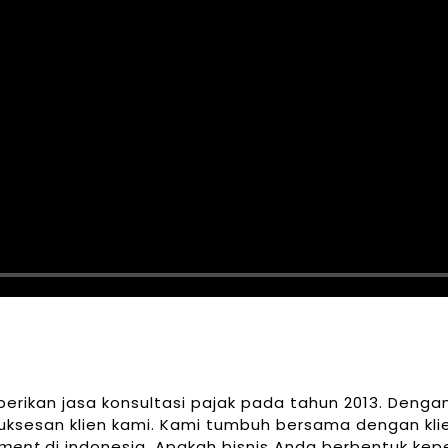
rikan jasa konsultasi pajak pada tahun 2013. Deng
suksesan klien kami. Kami tumbuh bersama dengan kl
ment
di indonesia. Apakah bisnis Anda berbentuk kep