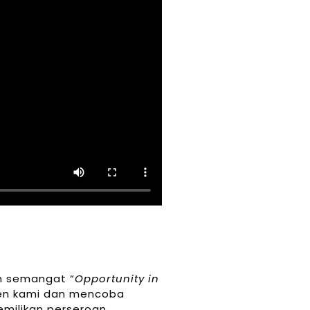
an semangat “
Opportunity in
ien kami dan mencoba
emilikan perseroan,