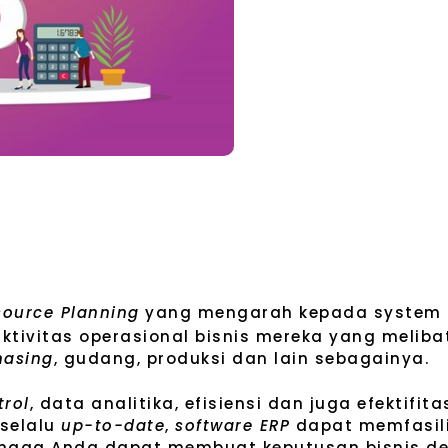
source Planning
yang mengarah kepada system 
tivitas operasional bisnis mereka yang melibat
hasing
, gudang, produksi dan lain sebagainya.
trol
, data analitika, efisiensi dan juga efektifi
 selalu
up-to-date
,
software ERP
dapat memfasili
ingga Anda dapat membuat keputusan bisnis d