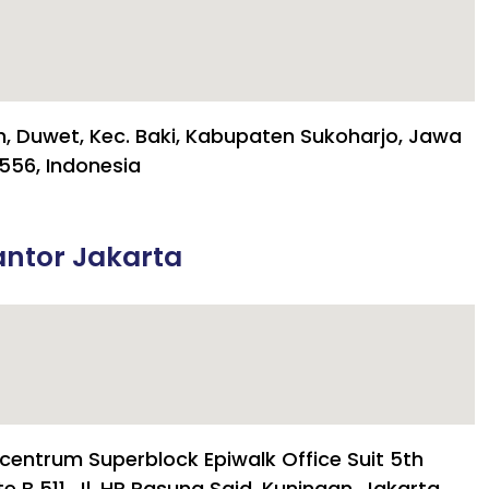
h, Duwet, Kec. Baki, Kabupaten Sukoharjo, Jawa
556, Indonesia
ntor Jakarta
centrum Superblock Epiwalk Office Suit 5th
te B 511, Jl. HR Rasuna Said, Kuningan, Jakarta