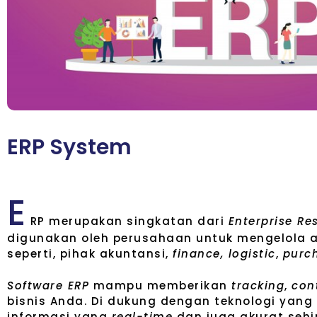
E
R
P
S
y
s
t
e
m
E
RP merupakan singkatan dari
Enterprise Re
digunakan oleh perusahaan untuk mengelola ak
seperti, pihak akuntansi,
finance, logistic
,
purc
Software ERP
mampu memberikan
tracking
,
con
bisnis Anda. Di dukung dengan teknologi yang
informasi yang
real-time
dan juga akurat seh