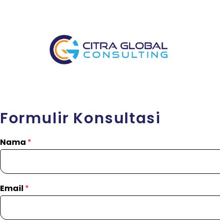
Formulir Konsultasi
Nama
*
Email
*