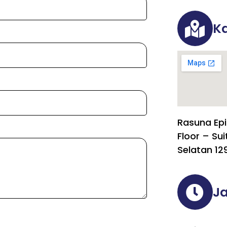
Ka
Rasuna Epi
Floor – Sui
Selatan 12
J