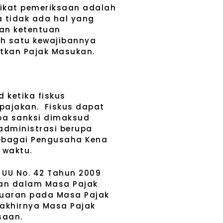
kikat pemeriksaan adalah
a tidak ada hal yang
gan ketentuan
ah satu kewajibannya
tkan Pajak Masukan.
 ketika fiskus
rpajakan. Fiskus dapat
apa sanksi dimaksud
administrasi berupa
sebagai Pengusaha Kena
 waktu.
 UU No. 42 Tahun 2009
ran dalam Masa Pajak
eluaran pada Masa Pajak
rakhirnya Masa Pajak
saan.