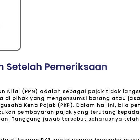
n
S
e
t
e
l
a
h
P
e
m
e
r
i
k
s
a
a
n
n Nilai (PPN) adalah sebagai pajak tidak langsu
a di pihak yang mengonsumsi barang atau jasa
usaha Kena Pajak (PKP). Dalam hal ini, bila pe
akukan pembayaran pajak yang terutang kepada
an. Tanggung jawab tersebut seharusnya telah
da di tangan PKP, maka negara berusaha mener