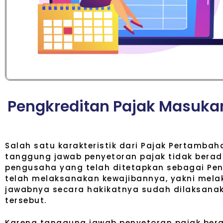
P
e
n
g
k
r
e
d
i
t
a
n
P
a
j
a
k
M
a
s
u
k
a
Salah satu karakteristik dari Pajak Pertambaha
tanggung jawab penyetoran pajak tidak berad
pengusaha yang telah ditetapkan sebagai Peng
telah melaksanakan kewajibannya, yakni mel
jawabnya secara hakikatnya sudah dilaksanak
tersebut.
Karena tanggung jawab penyetoran pajak bera