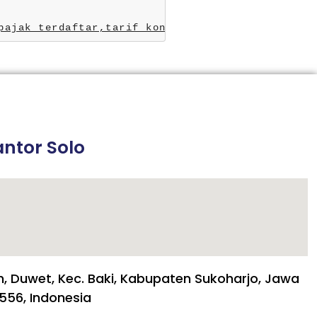
pajak terdaftar,
tarif konsultan pajak,
konsultan
ntor Solo
h, Duwet, Kec. Baki, Kabupaten Sukoharjo, Jawa
556, Indonesia