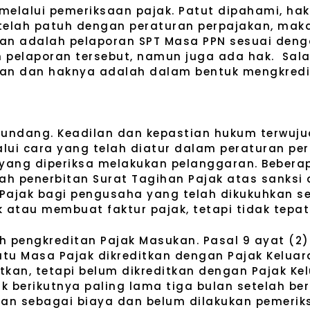
 melalui pemeriksaan pajak. Patut dipahami, ha
 telah patuh dengan peraturan perpajakan, mak
uhan adalah pelaporan SPT Masa PPN sesuai den
 pelaporan tersebut, namun juga ada hak. Sal
ran dan haknya adalah dalam bentuk mengkredi
ndang. Keadilan dan kepastian hukum terwujud
lui cara yang telah diatur dalam peraturan pe
k yang diperiksa melakukan pelanggaran. Beber
h penerbitan Surat Tagihan Pajak atas sanksi 
 Pajak bagi pengusaha yang telah dikukuhkan 
k atau membuat faktur pajak, tetapi tidak tepat
 pengkreditan Pajak Masukan. Pasal 9 ayat (2)
u Masa Pajak dikreditkan dengan Pajak Kelua
tkan, tetapi belum dikreditkan dengan Pajak K
 berikutnya paling lama tiga bulan setelah be
an sebagai biaya dan belum dilakukan pemerik