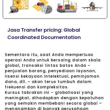
J
a
s
a
T
r
a
n
s
f
e
r
p
r
i
c
i
n
g
:
G
l
o
b
a
l
C
o
o
r
d
i
n
a
t
e
d
D
o
c
u
m
e
n
t
a
t
i
o
n
Sementara itu, saat Anda memperluas
operasi Anda untuk bersaing dalam skala
global, transaksi lintas batas Anda –
penjualan barang, penyediaan layanan,
lisensi kekayaan intelektual, peminjaman
dana, dll. – akan terus tumbuh dalam
frekuensi dan kompleksitas.
Kursus tabrakan ini – globalisasi yang
meningkat, dihadapkan dengan kepatuhan
yang semakin membebani secara global –
menanamkan di banyak perusahaan